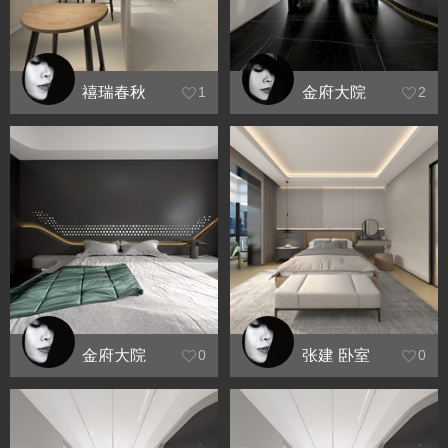
禧瑞春秋
金府大院
1
2
下跃 王宅
雅居效果
效果图
金府大院
张建 卧室
0
0
卧室角度
全景