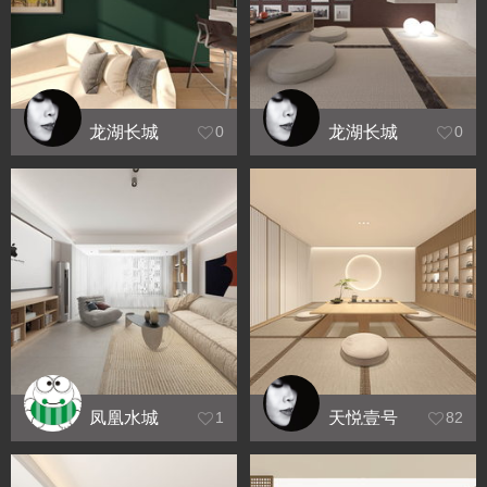
龙湖长城
龙湖长城
0
0
凤凰水城
天悦壹号
1
82
效果展示