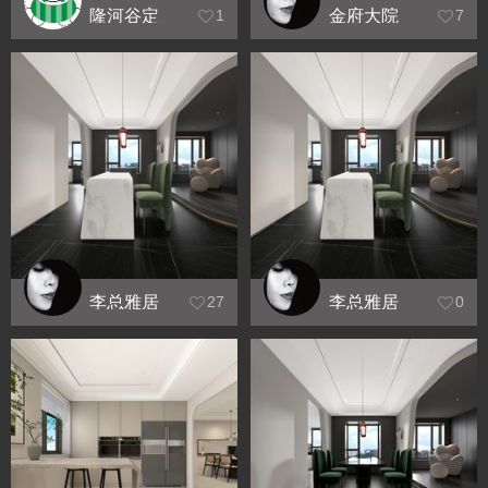
隆河谷定
金府大院
1
7
制
6.21版效
果展示
李总雅居
李总雅居
27
0
最终效果
效果