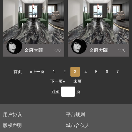
金府大院
金府大院
0
0
项目雅居
雅居效果
效果图
图
首页
«上一页
1
2
3
4
5
6
7
下一页»
末页
跳至
页
用户协议
平台规则
版权声明
城市合伙人