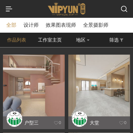
全部
设计师
效果图表现师
全景摄影师
作品列表
工作室主页
地区
筛选
户型三
大堂
0
0