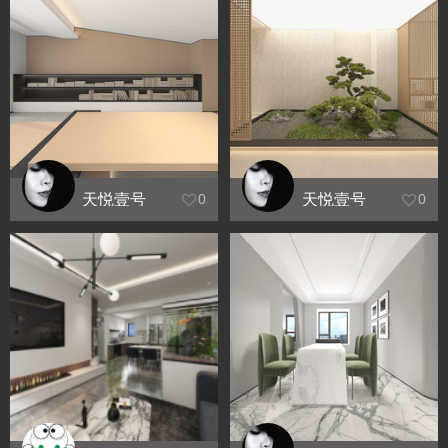
天悦壹号
天悦壹号
0
0
阁楼效果
地下二层
展示
效果展示