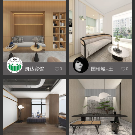
凯达宾馆
国瑞城--王
0
0
瑞