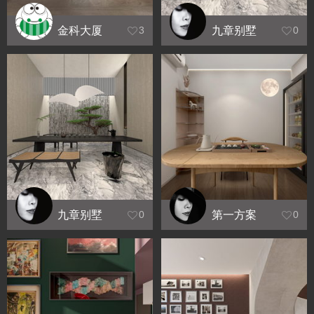
金科大厦
九章别墅
3
0
1501办公
效果图
九章别墅
第一方案
0
0