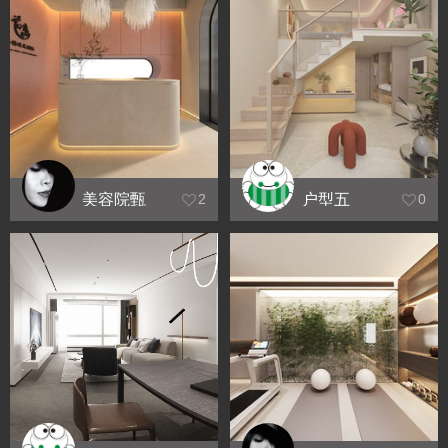
美容院甄
户型五
2
0
憩时光效
果图