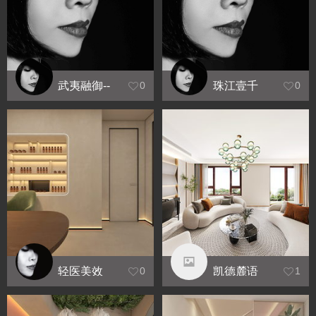
武夷融御--
珠江壹千
0
0
王瑞
栋--王瑞
轻医美效
凯德麓语
0
1
果图