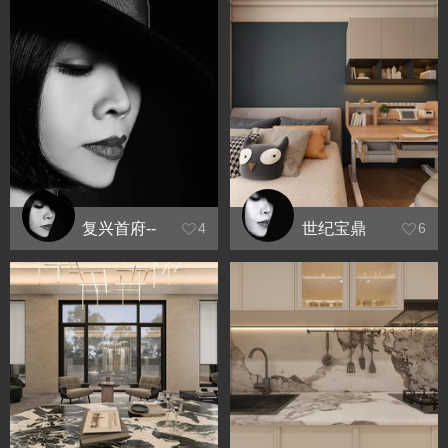
复兴首府--
世纪宝鼎
4
6
王瑞
效果图
1.21