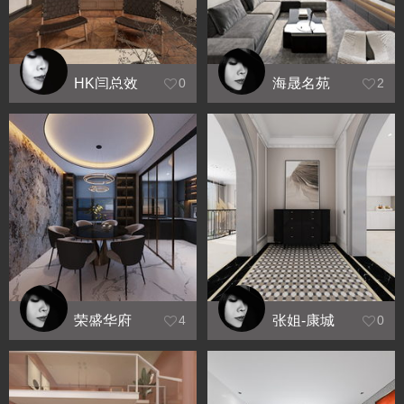
HK闫总效
海晟名苑
0
2
果图9.21
荣盛华府
张姐-康城
4
0
暖山