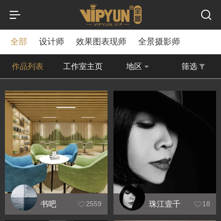
全部
设计师
效果图表现师
全景摄影师
作品列表
工作室主页
地区
筛选
书吧
珠江壹千
2559
18
栋--王瑞