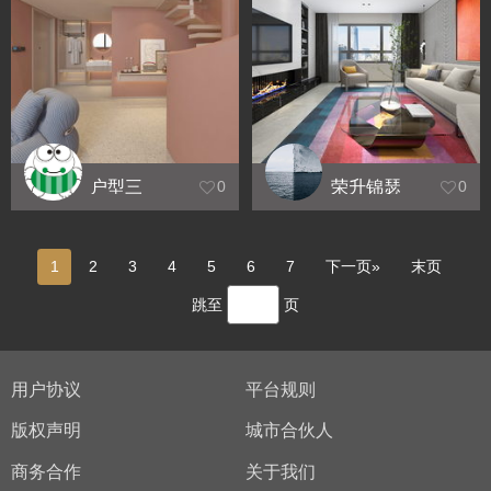
户型三
荣升锦瑟
0
0
华年
1
2
3
4
5
6
7
下一页»
末页
跳至
页
用户协议
平台规则
版权声明
城市合伙人
商务合作
关于我们