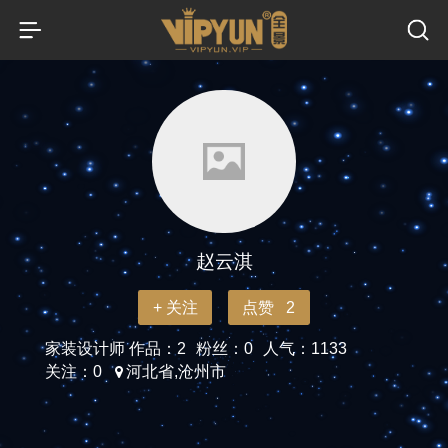
赵云淇
+ 关注
点赞 2
家装设计师
作品：2
粉丝：0
人气：1133
关注：0
河北省,沧州市