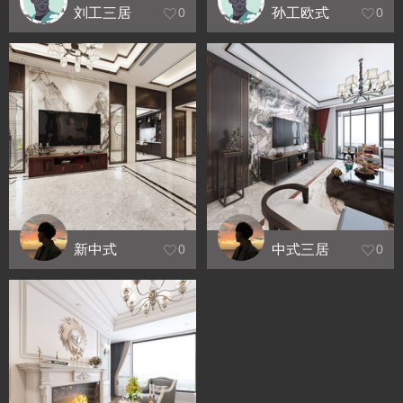
刘工三居
孙工欧式
0
0
三居
新中式
中式三居
0
0