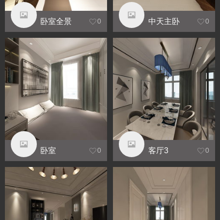
卧室全景
中天主卧
0
0
室
卧室
客厅3
0
0