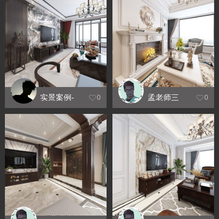
实景案例-
孟老师三
0
0
中式
居