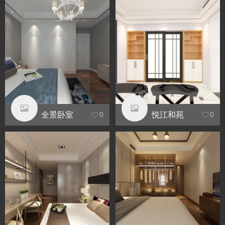
全景卧室
悦江和苑
0
0
（建军）
1301房