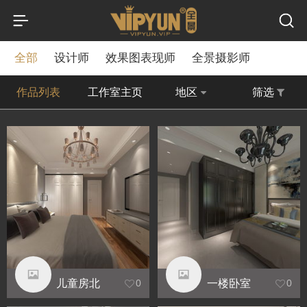
全部
设计师
效果图表现师
全景摄影师
作品列表
工作室主页
地区
筛选
儿童房北
一楼卧室
0
0
房间