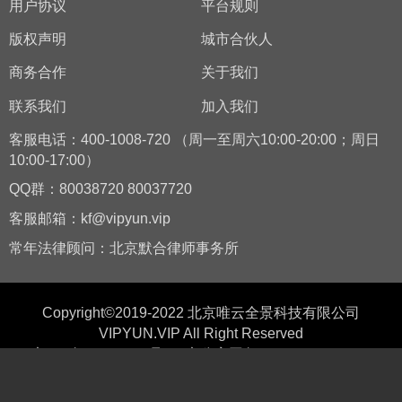
用户协议
平台规则
版权声明
城市合伙人
商务合作
关于我们
联系我们
加入我们
客服电话：400-1008-720 （周一至周六10:00-20:00；周日
10:00-17:00）
QQ群：80038720 80037720
客服邮箱：kf@vipyun.vip
常年法律顾问：北京默合律师事务所
Copyright©2019-2022 北京唯云全景科技有限公司
VIPYUN.VIP All Right Reserved
京ICP备19025582号-1
京公安网备11010502038374
增值电信业务经营许可证：京B2-20202807