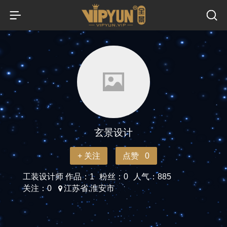
玄景设计
+ 关注
点赞 0
工装设计师
作品：1
粉丝：0
人气：885
关注：0
江苏省,淮安市